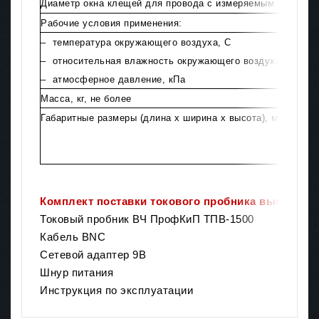
Диаметр окна клещей для провода с измеряемым током,м
Рабочие условия применения:
– температура окружающего воздуха, С
– относительная влажность окружающего воздуха, %
– атмосферное давление, кПа
Масса, кг, не более
Габаритные размеры (длина х ширина х высота), мм не бо
изм
Комплект поставки токового пробника высокоча
Токовый пробник ВЧ ПрофКиП ТПВ-1500
Кабель BNC
Сетевой адаптер 9В
Шнур питания
Инструкция по эксплуатации