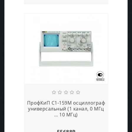
ПрофКиП С1-159М осциллограф
универсальный (1 канал, 0 МГц
… 10 МГц)
55688₽