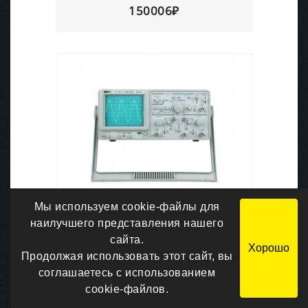
150006₽
Мы используем cookie-файлы для
наилучшего представления нашего
сайта.
Хорошо
Продолжая использовать этот сайт, вы
ПрофКиП С1-161М осциллограф
соглашаетесь с использованием
универсальный (2 канала, 0 МГц
… 40 МГц)
cookie-файлов.