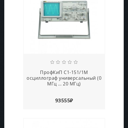
ПрофКиП С1-151/1М
осциллограф универсальный (0
МГц … 20 МГц)
93555₽