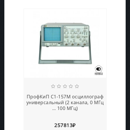
ПрофКиП С1-157М осциллограф
универсальный (2 канала, 0 МГц
… 100 МГц)
257813₽