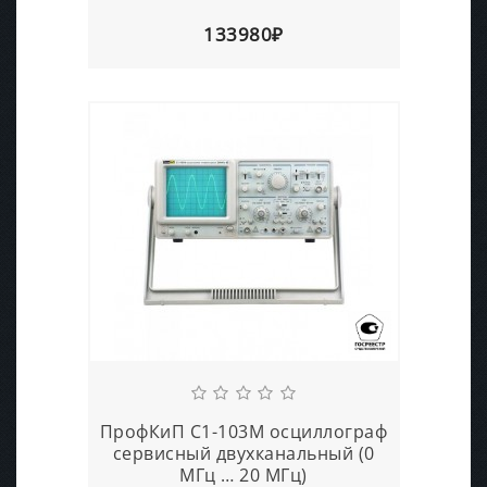
133980₽
ПрофКиП С1-103М осциллограф
сервисный двухканальный (0
МГц … 20 МГц)