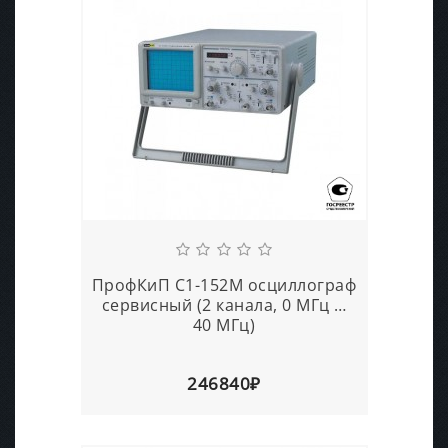
ПрофКиП С1-152М осциллограф
сервисный (2 канала, 0 МГц …
40 МГц)
246840₽