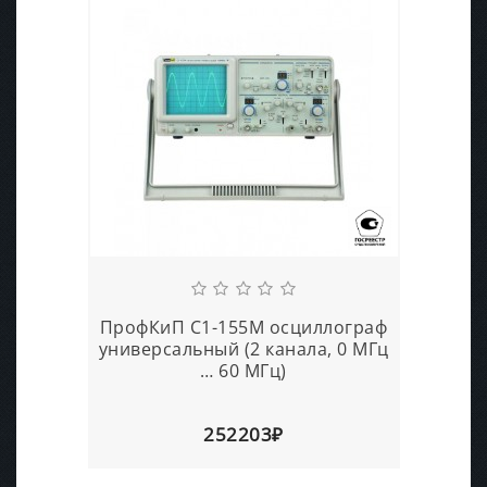
ПрофКиП С1-155М осциллограф
универсальный (2 канала, 0 МГц
… 60 МГц)
252203₽