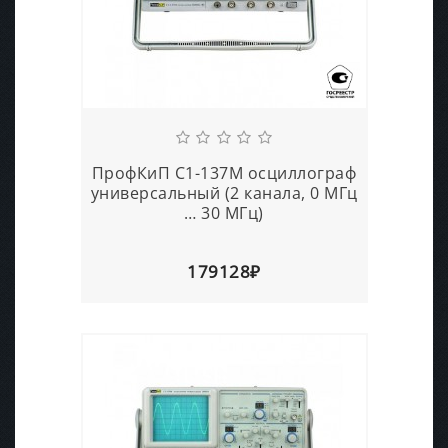
ПрофКиП С1-137М осциллограф
универсальный (2 канала, 0 МГц
… 30 МГц)
179128₽