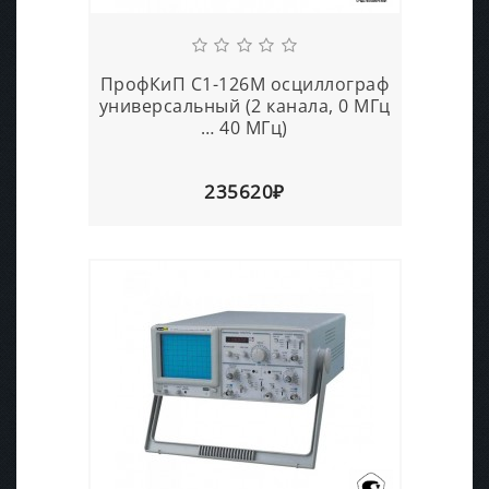
ПрофКиП С1-126М осциллограф
универсальный (2 канала, 0 МГц
… 40 МГц)
235620₽