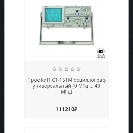
ПрофКиП С1-151М осциллограф
универсальный (0 МГц … 40
МГц)
111210₽