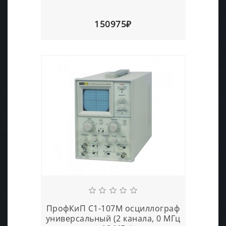
150975₽
ПрофКиП С1-107М осциллограф
универсальный (2 канала, 0 МГц