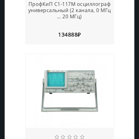
ПрофКиП С1-117М осциллограф
универсальный (2 канала, 0 МГц
… 20 МГц)
134888₽