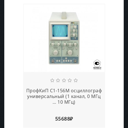
ПрофКиП С1-156М осциллограф
универсальный (1 канал, 0 МГц
… 10 МГц)
55688₽