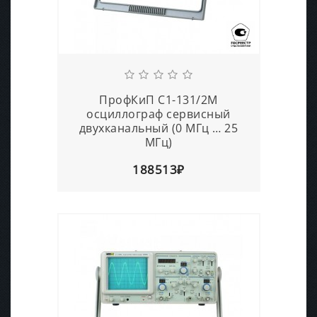
ПрофКиП С1-131/2М
осциллограф сервисный
двухканальный (0 МГц … 25
МГц)
188513₽