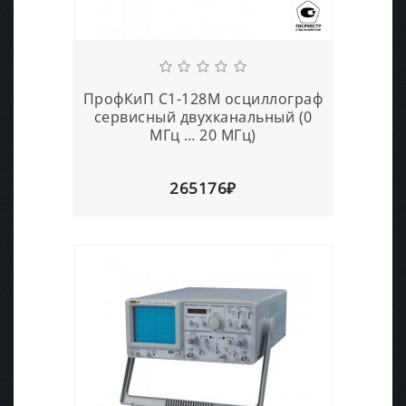
ПрофКиП С1-128М осциллограф
сервисный двухканальный (0
МГц … 20 МГц)
265176₽