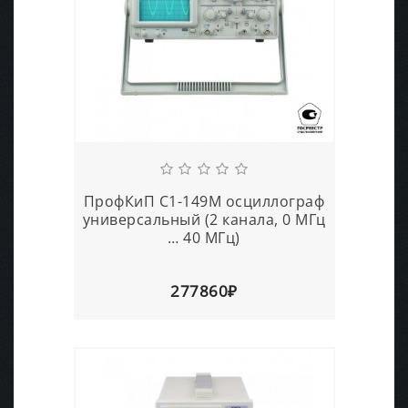
ПрофКиП С1-149М осциллограф
универсальный (2 канала, 0 МГц
… 40 МГц)
277860₽