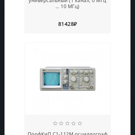
универсальный (1 канал, 0 МГц
… 10 МГц)
81428₽
ПрофКиП С1-112М осциллограф