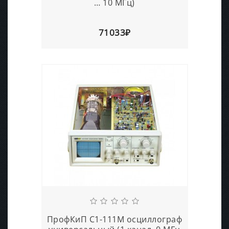
… 10 МГц)
71033₽
ПрофКиП С1-111М осциллограф