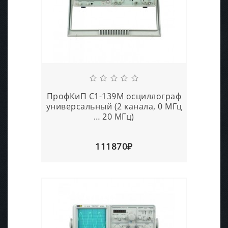
ПрофКиП С1-139М осциллограф
универсальный (2 канала, 0 МГц
… 20 МГц)
111870₽