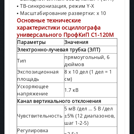
▪ ТВ-синхронизация, режим Y-X
▪ Масштабирование развертки: х 10
Основные технические
характеристики осциллографа
универсального ПрофКиП С1-120М
Параметры
Значения
Электронно-лучевая трубка (ЭЛТ)
прямоугольный, 6
Тип
дюймов
Экспозиционная
8 х 10 дел (1 дел = 1
площадь
см)
Ускоряющее
1.7 кВ
напряжение
Канал вертикального отклонения
5 мВ /дел … 5 В /дел
Чувствительность
±5% (12 диапазонов,
шаг 1-2-5)
Регулировка
≥2.5:1