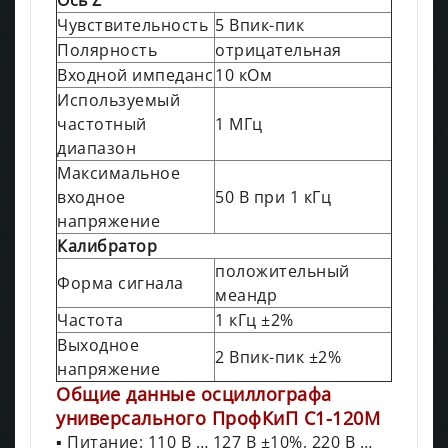
Чувствительность
5 Впик-пик
Полярность
отрицательная
Входной импеданс
10 кОм
Используемый
частотный
1 МГц
диапазон
Максимальное
входное
50 В при 1 кГц
напряжение
Калибратор
положительный
Форма сигнала
меандр
Частота
1 кГц ±2%
Выходное
2 Впик-пик ±2%
напряжение
Общие данные осциллографа
универсального ПрофКиП С1-120М
▪ Питание: 110 В … 127 В ±10%, 220 В …