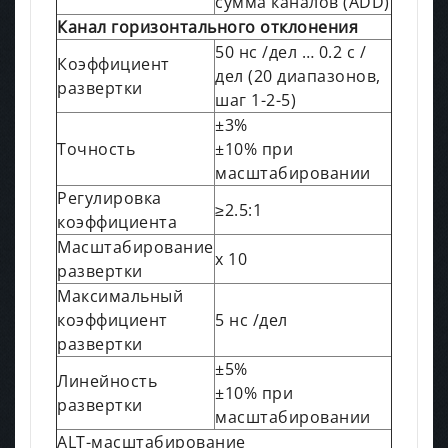
сумма каналов (ADD)
Канал горизонтального отклонения
50 нс /дел … 0.2 с /
Коэффициент
дел (20 диапазонов,
развертки
шаг 1-2-5)
±3%
Точность
±10% при
масштабировании
Регулировка
≥2.5:1
коэффициента
Масштабирование
х 10
развертки
Максимальный
коэффициент
5 нс /дел
развертки
±5%
Линейность
±10% при
развертки
масштабировании
ALT-масштабирование