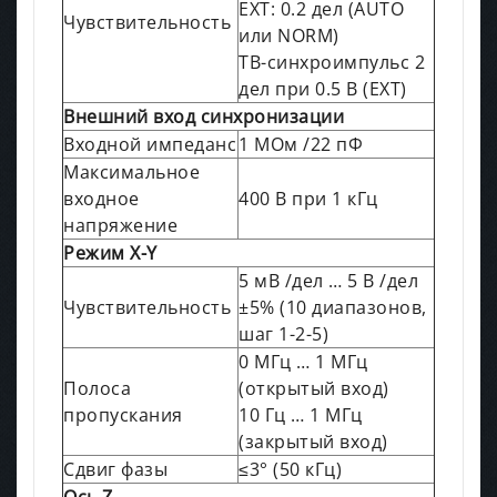
EXT: 0.2 дел (AUTO
Чувствительность
или NORM)
ТВ-синхроимпульс 2
дел при 0.5 В (EXT)
Внешний вход синхронизации
Входной импеданс
1 МОм /22 пФ
Максимальное
входное
400 В при 1 кГц
напряжение
Режим
X-Y
5 мВ /дел … 5 В /дел
Чувствительность
±5% (10 диапазонов,
шаг 1-2-5)
0 МГц … 1 МГц
Полоса
(открытый вход)
пропускания
10 Гц … 1 МГц
(закрытый вход)
Сдвиг фазы
≤3° (50 кГц)
Ось
Z