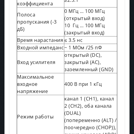
коэффициента
0 МГц … 100 МГц
Полоса
(открытый вход)
пропускания (-3
10 Гц … 100 МГц
дБ)
(закрытый вход)
Время нарастания
≤ 3.5 нс
Входной импеданс
~ 1 МОм /25 пФ
открытый (DC),
Вход усилителя
закрытый (АС),
заземленный (GND)
Максимальное
входное
400 В при 1 кГц
напряжение
канал 1 (CH1), канал
2 (CH2), оба канала
(DUAL)
Режим работы
(попеременно (ALT) /
поочередно (CHOP)),