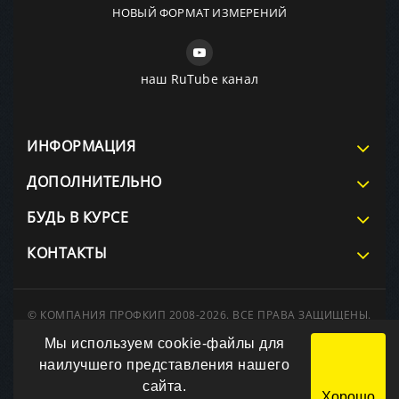
НОВЫЙ ФОРМАТ ИЗМЕРЕНИЙ
наш RuTube канал
ИНФОРМАЦИЯ
ДОПОЛНИТЕЛЬНО
БУДЬ В КУРСЕ
КОНТАКТЫ
© КОМПАНИЯ ПРОФКИП 2008-2026. ВСЕ ПРАВА ЗАЩИЩЕНЫ.
При использовании материалов сайта ссылка на источник
Мы используем cookie-файлы для
обязательна.
Вся информация на сайте носит справочный характер и не
наилучшего представления нашего
является публичной офертой, определяемой положениями
сайта.
Статьи 437 Гражданского кодекса РФ.
Хорошо