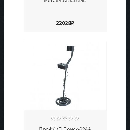
металлоискатель
22028₽
ПрофКиП Поиск-924А