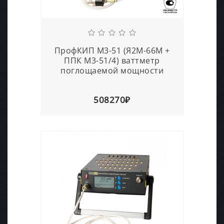
ПрофКИП М3-51 (Я2М-66М +
ППК М3-51/4) ваттметр
поглощаемой мощности
508270₽