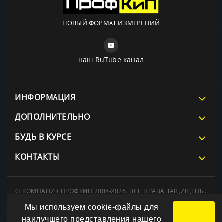
НОВЫЙ ФОРМАТ ИЗМЕРЕНИЙ
наш RuTube канал
ИНФОРМАЦИЯ
ДОПОЛНИТЕЛЬНО
БУДЬ В КУРСЕ
КОНТАКТЫ
© КОМПАНИЯ ПРОФКИП 2008-2026. ВСЕ ПРАВА ЗАЩИЩЕНЫ.
При использовании материалов сайта ссылка на источник
Мы используем cookie-файлы для
обязательна.
Вся информация на сайте носит справочный характер и не
наилучшего представления нашего