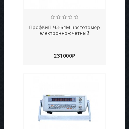
ПрофКиП Ч3-64М частотомер
электронно-счетный
231000₽