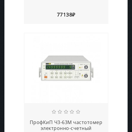
77138₽
ПрофКиП Ч3-63М частотомер
электронно-счетный