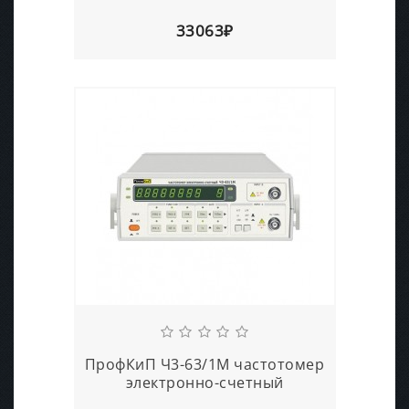
33063₽
ПрофКиП Ч3-63/1М частотомер
электронно-счетный