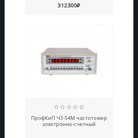
312300₽
ПрофКиП Ч3-54М частотомер
электронно-счетный