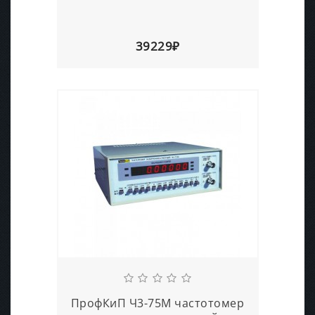
39229₽
ПрофКиП Ч3-75М частотомер