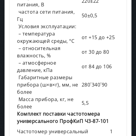
220±22
питания, В
частота сети питания,
50±0,5
Гц
Условия эксплуатации:
– температура
от +15 до +25
окружающей среды, ºС
– относительная
от 30 до 80
влажность, %
– атмосферное
от 84 до 106
давление, кПа
Габаритные размеры
прибора (ш×в×г), мм, не
280´340´90
более
Масса прибора, кг, не
5,5
более
Комплект поставки частотомера
универсального ПрофКиП Ч3-87-101
Частотомер универсальный
1