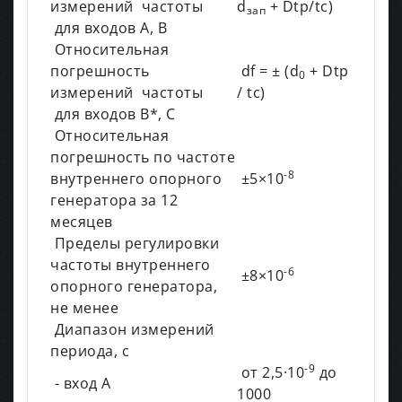
измерений частоты
d
+ Dtp/tc)
зап
для входов А, В
Относительная
погрешность
df = ± (d
+ Dtp
0
измерений частоты
/ tc)
для входов B*, C
Относительная
погрешность по частоте
-8
внутреннего опорного
±5×10
генератора за 12
месяцев
Пределы регулировки
частоты внутреннего
-6
±8×10
опорного генератора,
не менее
Диапазон измерений
периода, с
-9
от 2,5·10
до
- вход А
1000