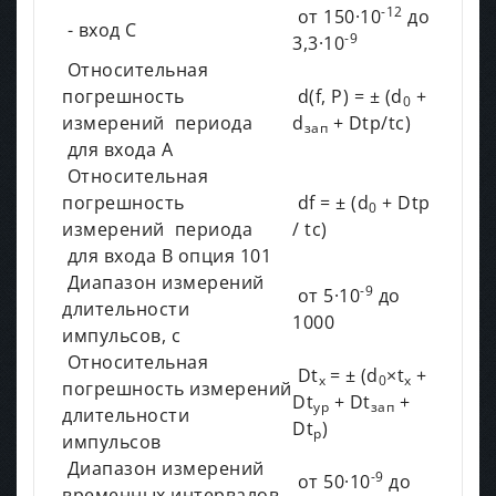
-12
от 150·10
до
- вход С
-9
3,3·10
Относительная
погрешность
d(f, P) = ± (d
+
0
измерений периода
d
+ Dtp/tc)
зап
для входа А
Относительная
погрешность
df = ± (d
+ Dtp
0
измерений периода
/ tc)
для входа B опция 101
Диапазон измерений
-9
от 5·10
до
длительности
1000
импульсов, с
Относительная
Dt
= ± (d
×t
+
x
0
x
погрешность измерений
Dt
+ Dt
+
ур
зап
длительности
Dt
)
р
импульсов
Диапазон измерений
-9
от 50·10
до
временных интервалов,