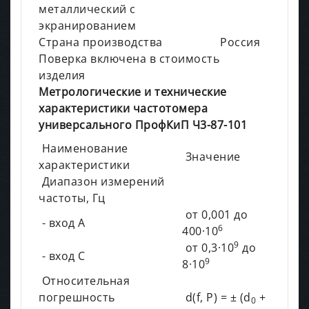
металлический с
экранированием
Страна производства
Россия
Поверка включена в стоимость
изделия
Метрологические и технические
характеристики частотомера
универсального ПрофКиП Ч3-87-101
Наименование
Значение
характеристики
Диапазон измерений
частоты, Гц
от 0,001 до
- вход А
6
400·10
9
от 0,3·10
до
- вход С
9
8·10
Относительная
погрешность
d(f, P) = ± (d
+
0