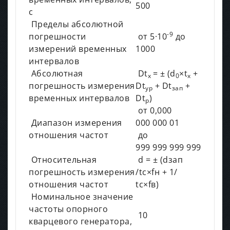
500
с
Пределы абсолютной
-9
погрешности
от 5·10
до
измерений временных
1000
интервалов
Абсолютная
Dt
= ± (d
×t
+
x
0
x
погрешность измерения
Dt
+ Dt
+
ур
зап
временных интервалов
Dt
)
р
от 0,000
Диапазон измерения
000 000 01
отношения частот
до
999 999 999 999
Относительная
d = ± (dзап
погрешность измерения
/tc×fн + 1/
отношения частот
tc×fв)
Номинальное значение
частоты опорного
10
кварцевого генератора,