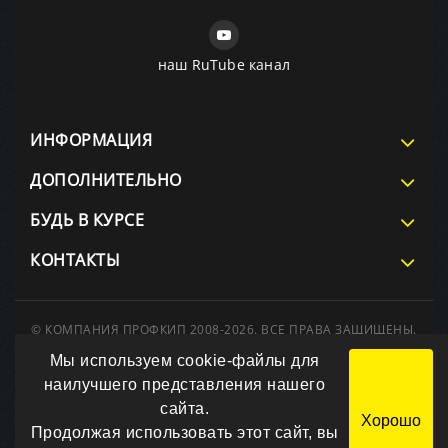
наш RuTube канал
ИНФОРМАЦИЯ
ДОПОЛНИТЕЛЬНО
БУДЬ В КУРСЕ
КОНТАКТЫ
© КОМПАНИЯ ПРОФКИП 2008-2026. ВСЕ ПРАВА ЗАЩИЩЕНЫ.
При использовании материалов сайта ссылка на источник
Мы используем cookie-файлы для
обязательна.
Вся информация на сайте носит справочный характер и не
наилучшего представления нашего
является публичной офертой, определяемой положениями
сайта.
Статьи 437 Гражданского кодекса РФ.
Хорошо
Технические параметры и комплект поставки оборудования
Продолжая использовать этот сайт, вы