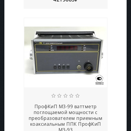
ПрофКиП М3-99 ваттметр
поглощаемой мощности с
преобразователем приемным
коаксиальным ППК ПрофКиП
М3-93