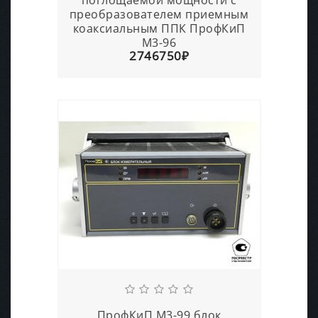
преобразователем приемным
коаксиальным ППК ПрофКиП
М3-96
2746750₽
ПрофКиП М3-99 блок