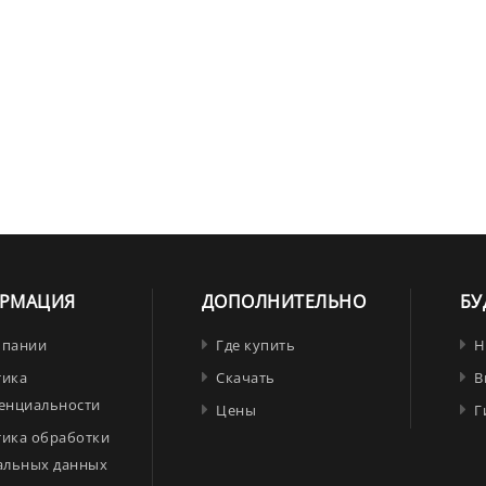
РМАЦИЯ
ДОПОЛНИТЕЛЬНО
БУ
мпании
Где купить
Н
тика
Скачать
В
енциальности
Цены
Г
тика обработки
альных данных