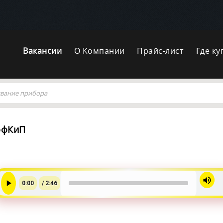
Вакансии
О Компании
Прайс-лист
Где ку
офКиП