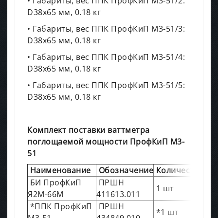
• Габариты, вес ППК ПрофКиП М3-51/2:
D38х65 мм, 0.18 кг
• Габариты, вес ППК ПрофКиП М3-51/3:
D38х65 мм, 0.18 кг
• Габариты, вес ППК ПрофКиП М3-51/4:
D38х65 мм, 0.18 кг
• Габариты, вес ППК ПрофКиП М3-51/5:
D38х65 мм, 0.18 кг
Комплект поставки ваттметра
поглощаемой мощности ПрофКиП М3-
51
Наименование
Обозначение
Количество
БИ ПрофКиП
ПРШН
1 шт
Я2М-66М
411613.011
*ППК ПрофКиП
ПРШН
*1 шт
М3-51
434849.010