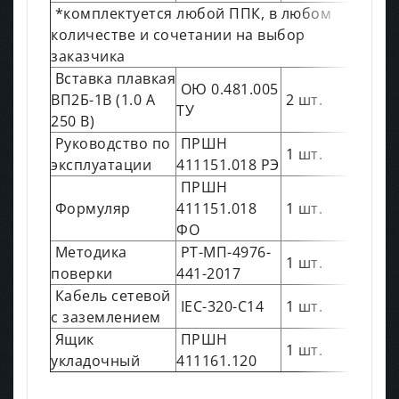
*комплектуется любой ППК, в любом
количестве и сочетании на выбор
заказчика
Вставка плавкая
ОЮ 0.481.005
ВП2Б-1В (1.0 А
2 шт.
ТУ
250 В)
Руководство по
ПРШН
1 шт.
эксплуатации
411151.018 РЭ
ПРШН
Формуляр
411151.018
1 шт.
ФО
Методика
РТ-МП-4976-
1 шт.
поверки
441-2017
Кабель сетевой
IEC-320-C14
1 шт.
с заземлением
Ящик
ПРШН
1 шт.
укладочный
411161.120