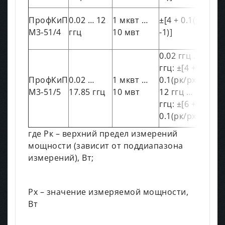
ПрофКиП
0.02 … 12
1 мквт …
±[4 + 0.1(рк/рх
М3‑51/4
ггц
10 мвт
-1)]
0.02 ггц … 12
ггц: ±[4 +
ПрофКиП
0.02 …
1 мквт …
0.1(рк/рх -1)]
М3‑51/5
17.85 ггц
10 мвт
12 ггц … 17.85
ггц: ±[6 +
0.1(рк/рх -1)]
где Рк – верхний предел измерений
мощности (зависит от поддиапазона
измерений), Вт;
Рх – значение измеряемой мощности,
Вт