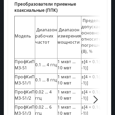
Преобразователи приемные
коаксиальные (ППК)
Пределы
допускаемой
Диапазон
Диапазон
основной
Модель
рабочих
измерения
относительной
частот
мощности
погрешности
(δ), %
ПрофКиП
1 мквт …
±[4 + 0.1(рк/рх
0.1 … 4 ггц
М3‑51
10 мвт
-1)]
ПрофКиП
1 мквт …
±[4 + 0.1(рк/рх
0.1 … 8 ггц
М3‑51/1
10 мвт
-1)]
ПрофКиП
0.02 … 4
1 мквт …
±[4 + 0.1(рк/рх
М3‑51/2
ггц
10 мвт
-1)]
ПрофКиП
0.02 … 6
1 мквт …
±[4 + 0.1(рк/рх
М3‑51/3
ггц
10 мвт
-1)]