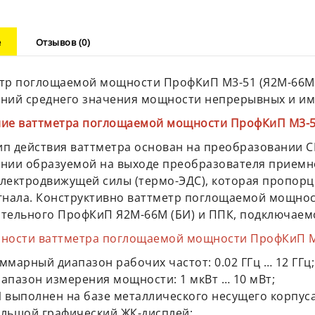
е
Отзывов (0)
тр поглощаемой мощности ПрофКиП М3-51 (Я2М-66М +
ний среднего значения мощности непрерывных и им
ие ваттметра поглощаемой мощности ПрофКиП М3-51
п действия ваттметра основан на преобразовании С
нии образуемой на выходе преобразователя приемно
лектродвижущей силы (термо-ЭДС), которая пропор
гнала. Конструктивно ваттметр поглощаемой мощност
тельного ПрофКиП Я2М-66М (БИ) и ППК, подключаемо
ности ваттметра поглощаемой мощности ПрофКиП М3
ммарный диапазон рабочих частот: 0.02 ГГц … 12 ГГц;
апазон измерения мощности: 1 мкВт … 10 мВт;
 выполнен на базе металлического несущего корпуса
льшой графический ЖК-дисплей;