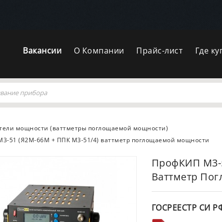
Вакансии
О Компании
Прайс-лист
Где ку
тели мощности (ваттметры поглощаемой мощности)
3-51 (Я2М-66М + ППК М3-51/4) ваттметр поглощаемой мощности
ПрофКИП М3-5
Ваттметр По
ГОСРЕЕСТР СИ Р