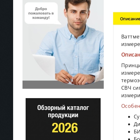
Описани
Ваттме
измере
Описан
Принци
измере
термоэ
СВЧ си
измери
Особен
Су
Ди
БИ
Бо