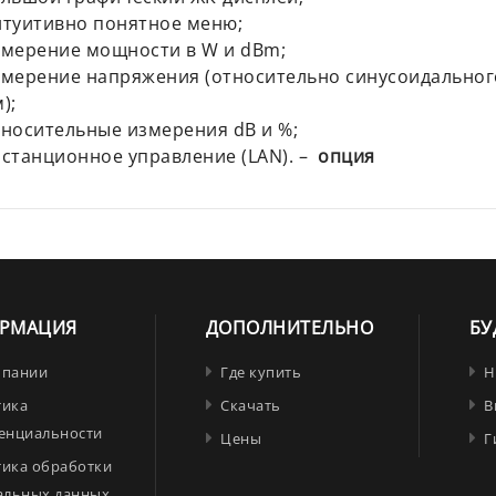
туитивно понятное меню;
мерение мощности в W и dBm;
мерение напряжения (относительно синусоидального
);
носительные измерения dB и %;
станционное управление (LAN). –
опция
РМАЦИЯ
ДОПОЛНИТЕЛЬНО
БУ
мпании
Где купить
Н
тика
Скачать
В
енциальности
Цены
Г
тика обработки
альных данных