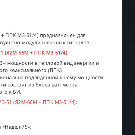
 ППК М3-51/4)​ предназначен для
пульсно-модулированных сигналов.
 (Я2М-66М + ППК М3-51/4):
ВЧ мощности в тепловой вид энергии и
го коаксиального (ППК)
циональна подведенной к нему мощности
и состоят из блока ваттметра
го к БИ.
-51 (Я2М-66М + ППК М3-51/4):
 «Надел-75»;