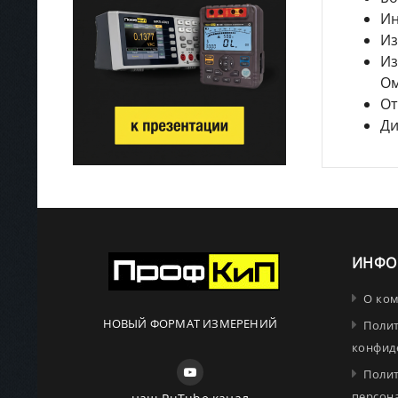
Ин
Из
Из
Ом
От
Ди
ИНФО
О ко
НОВЫЙ ФОРМАТ ИЗМЕРЕНИЙ
Поли
конфид
Поли
персон