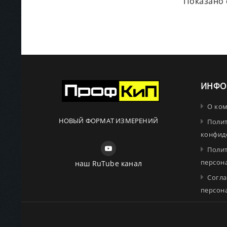
Показано с
ИНФО
О ко
НОВЫЙ ФОРМАТ ИЗМЕРЕНИЙ
Поли
конфид
Поли
персон
наш RuTube канал
Согла
персон