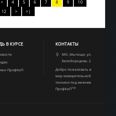
<
4
5
6
7
8
9
10
12
>
>|
ДЬ В КУРСЕ
КОНТАКТЫ
овости
МО, Мытищи, ул.
Белобородова, 2
идео
Добро пожаловать в
имн ПрофКиП
мир измерительной
техники под именем
TM
ПрофКиП