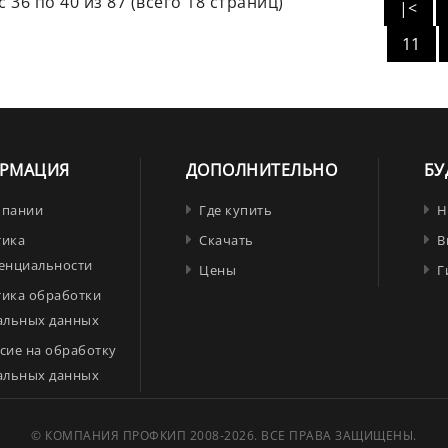
 36 по 40 из 87 (всего 18 страниц)
|<
11
РМАЦИЯ
ДОПОЛНИТЕЛЬНО
БУ
мпании
Где купить
Н
тика
Скачать
В
енциальности
Цены
Г
тика обработки
альных данных
сие на обработку
альных данных
© КОМПАНИЯ ПРОФКИП 2008-2026. ВСЕ ПРАВА ЗАЩИЩЕНЫ.