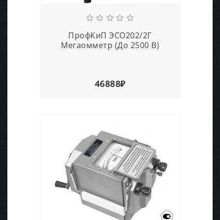
ПрофКиП ЭСО202/2Г
Мегаомметр (До 2500 В)
46888₽