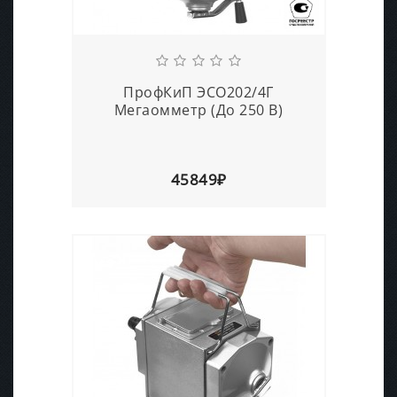
ПрофКиП ЭСО202/4Г
Мегаомметр (До 250 В)
45849₽