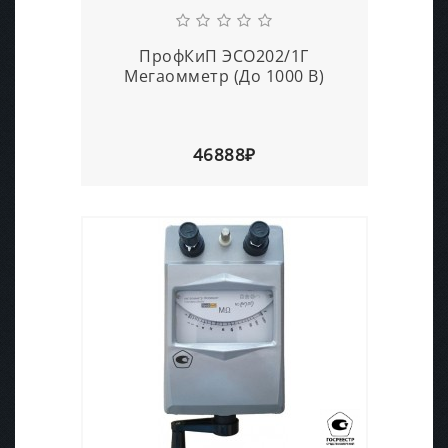
ПрофКиП ЭСО202/1Г
Мегаомметр (До 1000 В)
46888₽