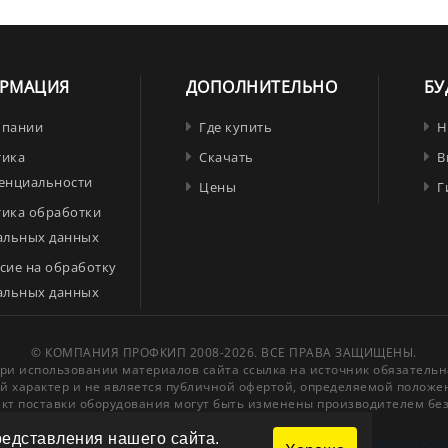
РМАЦИЯ
ДОПОЛНИТЕЛЬНО
БУ
мпании
Где купить
Н
тика
Скачать
В
енциальности
Цены
Г
тика обработки
альных данных
сие на обработку
альных данных
© КОМПАНИЯ ПРОФКИП 2008-2026. ВСЕ ПРАВА ЗАЩИЩЕНЫ.
ри использовании материалов сайта ссылка на источник обязательн
й характер и не является публичной офертой, определяемой положен
кт поставки оборудования могут быть изменены производителем бе
едставления нашего сайта.