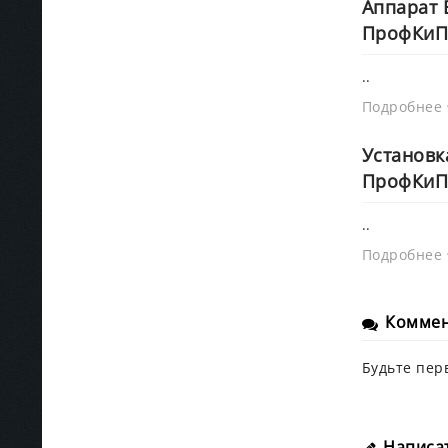
Аппарат
ПрофКиП
..
Подробнее
Установк
ПрофКиП
..
Подробнее
Комме
Будьте пер
Написа