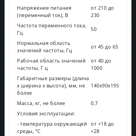
Напряжение питания
от 210 до
(переменный ток), В
230
Частота переменного тока,
50
Гц
Нормальная область
от 45 до 65
значений частоты, Гц
Рабочая область значений
от 40 до
частоты, Г ц
1000
Габаритные размеры (длина
х ширина х высота), мм, не
140x90x195
более
Масса, кг, не более
0,7
Условия эксплуатации:
- температура окружающей
от +18 до
среды, °С
+28