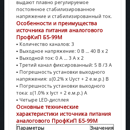
выдают плавно регулируемое
постоянное стабилизированное
напряжение и стабилизированный ток.
Особенности и преимущества
источника питания аналогового
ПрофКиП Б5-99М
▪ Количество каналов: 3
▪ Выходное напряжение: 0 В … 40 В х 2
▪ Выходной ток: 0 А … 3 А х 2
▪ Третий канал фиксированный: 5 В /3 А
▪ Погрешность установки выходного
напряжения: ±(0.2% х Uуст + 2 е.м.р.) В
▪ Погрешность установки выходного
тока: ±(1.0% х Iуст + 2 е.м.р.) А
▪ Четыре LED-дисплея
Основные технические
характеристики источника питания
аналогового ПрофКиП Б5-99М
Параметры
Значения