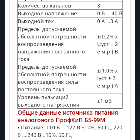
Количество каналов
3
Выходное напряжение
0 В … 40 В
Выходной ток
0 А …3 А
Пределы допускаемой
абсолютной погрешности
±(0.2% х
воспроизведения
Uуст + 2
напряжения постоянного
е.м.р.) В
тока
Пределы допускаемой
±(1.0% х
абсолютной погрешности
Iуст + 2
воспроизведения силы
е.м.р.) А
постоянного тока
Уровень пульсаций
±1 мВ
выходного напряжения
Общие данные источника питания
аналогового ПрофКиП Б5-99М
▪ Питание: 110 В … 127 В ±10%, 60 Гц, 220
В … 240 В ±10%, 50 Гц