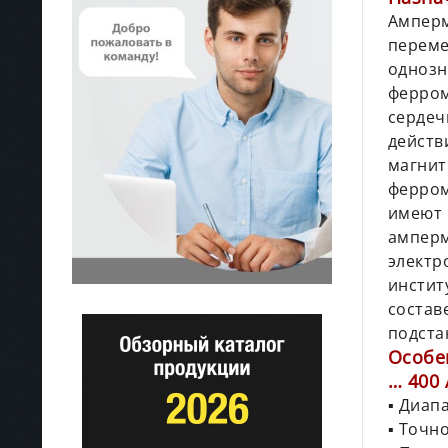
Амперм
переме
однозн
ферром
сердеч
действ
магнит
ферром
имеют 
амперм
электр
инстит
состав
подста
Особе
… 400 
▪ Диап
▪ Точно