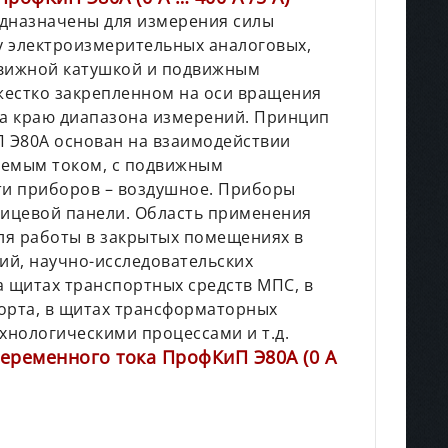
дназначены для измерения силы
су электроизмерительных аналоговых,
движной катушкой и подвижным
жестко закрепленном на оси вращения
на краю диапазона измерений. Принцип
 Э80А основан на взаимодействии
яемым током, с подвижным
и приборов – воздушное. Приборы
лицевой панели. Область применения
ля работы в закрытых помещениях в
й, научно-исследовательских
на щитах транспортных средств МПС, в
орта, в щитах трансформаторных
хнологическими процессами и т.д.
еременного тока ПрофКиП Э80А (0 А