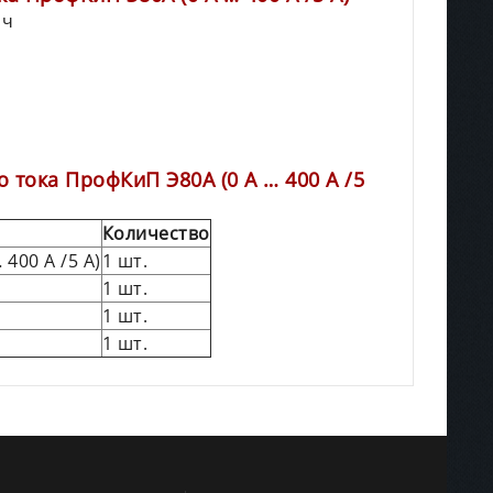
 ч
тока ПрофКиП Э80А (0 А … 400 А /5
Количество
400 А /5 А)
1 шт.
1 шт.
1 шт.
1 шт.