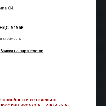
ипа СИ
НДС: 5156₽
в стоимость
Заявка на партнерство
 приобрести ее отдельно.
офКиП Э80А (0 А … 400 А /5 А)