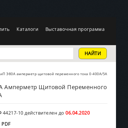
пить
Каталоги
Выставочная программа
НАЙТИ
иП Э80А амперметр щитовой переменного тока 0-400А/5А
А Амперметр Щитовой Переменного
А
Ф
44217-10 действителен до
06.04.2020
 PDF