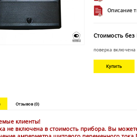
Описание т
Стоимость без 
поверка включена 
Купить
е
Отзывов (0)
емые клиенты!
ка не включена в стоимость прибора. Вы можете
чение амперметра щитового переменного тока Пр