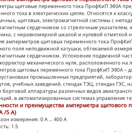
етры щитовые переменного тока ПрофКиП Э80А пре
нного тока в электрических цепях. Относятся к клас
ачных, щитовых, электромагнитной системы с непо
агнитным сердечником со стрелочным указателем, 
ника, с неравномерной шкалой и нулевой отметкой 
ия амперметров щитовых переменного тока ПрофКиП
ного поля неподвижной катушки, обтекаемой измер
агнитным сердечником. Успокоение подвижной част
корректор механического нуля, расположенного на 
етров щитовых переменного тока ПрофКиП Э80А – д
оустановках промышленных предприятий, лаборатори
утов, учебных заведений, стендах ТЭЦ, стендах ГЭС, 
е бортовой аппаратуры различных видов авиатрансп
нций, в автоматизированных системах управления те
нности и преимущества амперметра щитового п
А /5 А)
азон измерения: 0 А … 400 А
сть: 1.5