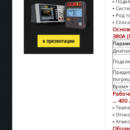
▪ Подк
▪ Сист
▪ Род 
▪ Спос
Основ
Э80А (
Парам
Диапаз
Подкл
Предел
погре
Время 
Рабоч
… 400 
▪ Темп
▪ Отно
▪ Атмос
Общие