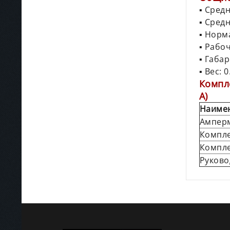
▪ Сред
▪ Сред
▪ Норм
▪ Рабо
▪ Габа
▪ Вес: 0
Компл
А)
Наиме
Амперм
Компле
Компле
Руково