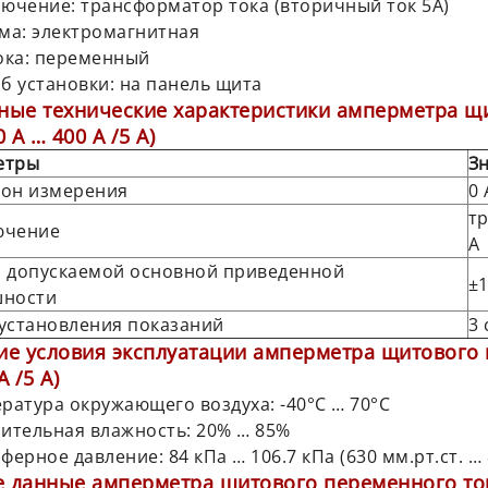
лючение: трансформатор тока (вторичный ток 5А)
ема: электромагнитная
тока: переменный
об установки: на панель щита
ные технические характеристики амперметра щ
0 А … 400 А /5 А)
етры
З
он измерения
0 
т
ючение
А
 допускаемой основной приведенной
±
шности
установления показаний
3 
ие условия эксплуатации амперметра щитового 
А /5 А)
ература окружающего воздуха: -40°С … 70°С
сительная влажность: 20% … 85%
ферное давление: 84 кПа … 106.7 кПа (630 мм.рт.ст. … 
 данные амперметра щитового переменного тока