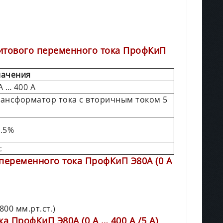
итового переменного тока ПрофКиП
начения
А … 400 А
рансформатор тока с вторичным током 5
1.5%
с
переменного тока ПрофКиП Э80А (0 А
800 мм.рт.ст.)
 ПрофКиП Э80А (0 А … 400 А /5 А)