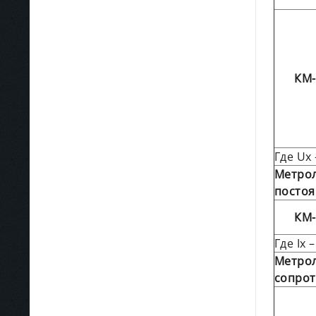
КМ-
Где Ux
Метрол
постоя
КМ-
Где Ix
Метрол
сопро