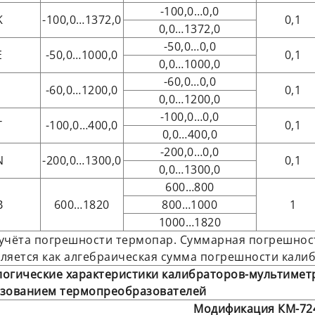
-100,0…0,0
K
-100,0…1372,0
0,1
0,0…1372,0
-50,0…0,0
E
-50,0…1000,0
0,1
0,0…1000,0
-60,0…0,0
J
-60,0…1200,0
0,1
0,0…1200,0
-100,0…0,0
T
-100,0…400,0
0,1
0,0…400,0
-200,0…0,0
N
-200,0…1300,0
0,1
0,0…1300,0
600…800
B
600…1820
800…1000
1
1000…1820
з учёта погрешности термопар. Суммарная погрешно
ляется как алгебраическая сумма погрешности кали
огические характеристики калибраторов-мультимет
зованием термопреобразователей
Модификация КМ-72