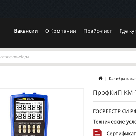
Вакансии
О Компании
Прайс-лист
Где ку
Калибраторы
ПрофКиП КМ-
ГОСРЕЕСТР СИ Р
Технические усл
Сертификат