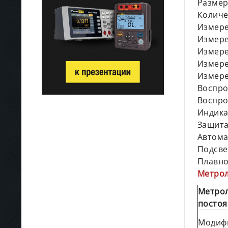
Размер
Количе
Измере
Измере
Измере
Измере
Измере
Воспро
Воспро
Индика
Защита
Автома
Подсве
Плавно
Метрол
Метрол
постоя
Модиф