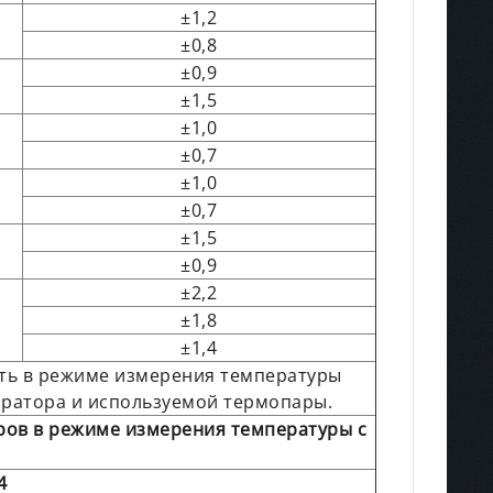
±1,2
±0,8
±0,9
±1,5
±1,0
±0,7
±1,0
±0,7
±1,5
±0,9
±2,2
±1,8
±1,4
сть в режиме измерения температуры
братора и используемой термопары.
ров в режиме измерения температуры с
4