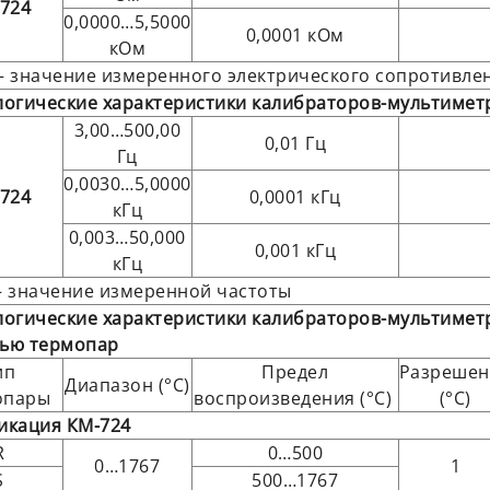
724
0,0000…5,5000
0,0001 кОм
кОм
 – значение измеренного электрического сопротивле
огические характеристики калибраторов-мультимет
3,00…500,00
0,01 Гц
Гц
0,0030…5,0000
724
0,0001 кГц
кГц
0,003…50,000
0,001 кГц
кГц
 – значение измеренной частоты
огические характеристики калибраторов-мультимет
ью термопар
ип
Предел
Разрешен
Диапазон (°C)
опары
воспроизведения (°С)
(°С)
икация КМ-724
R
0…500
0…1767
1
S
500…1767