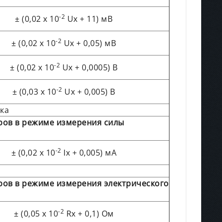
-2
± (0,02 х 10
Ux + 11) мВ
-2
± (0,02 х 10
Ux + 0,05) мВ
-2
± (0,02 х 10
Ux + 0,0005) В
-2
± (0,03 х 10
Ux + 0,005) В
ка
ров в режиме измерения силы
-2
± (0,02 х 10
Ix + 0,005) мА
ров в режиме измерения электрического
-2
± (0,05 х 10
Rx + 0,1) Ом