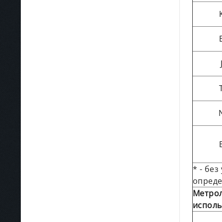
* - бе
опреде
Метрол
исполь