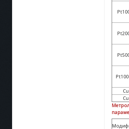
Pt10
Pt20
Pt50
Pt100
Cu
Cu
Метрол
парам
Модиф