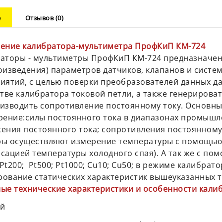
е
Отзывов (0)
ение калибратора-мультиметра ПрофКиП КМ-724
аторы - мультиметры ПрофКиП КМ-724 предназначен
оизведения) параметров датчиков, клапанов и систе
иятий, с целью поверки преобразователей данных д
стве калибратора токовой петли, а также генериров
изводить сопротивление постоянному току. Основны
рение:силы постоянного тока в диапазонах промышл
ения постоянного тока; сопротивления постоянному 
ы осуществляют измерение температуры с помощью термо
сацией температуры холодного спая). А так же с п
 Pt200; Pt500; Pt1000; Cu10; Cu50; в режиме калибра
ование статических характеристик вышеуказанных 
ые технические характеристики и особенности кал
ей