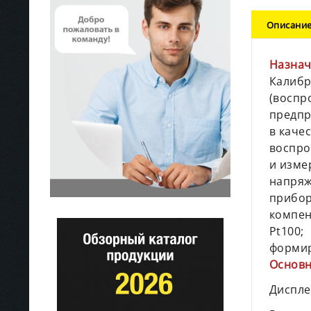
Описани
Назнач
Калибр
(воспр
предпр
в каче
воспро
и изме
напряж
прибор
компен
Pt100;
формир
Основн
Диспл