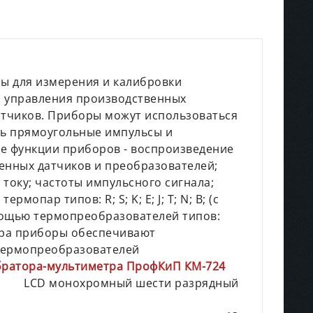
ы для измерения и калибровки
м управления производственных
атчиков. Приборы можут использоваться
ать прямоугольные импульсы и
е функции приборов - воспроизведение
енных датчиков и преобразователей;
току; частоты импульсного сигнала;
пар типов: R; S; K; E; J; T; N; B; (с
омощью термопреобразователей типов:
тора приборы обеспечивают
термопреобразователей
ибратора-мультиметра ПрофКиП КМ-724
LCD монохромный шести разрядный