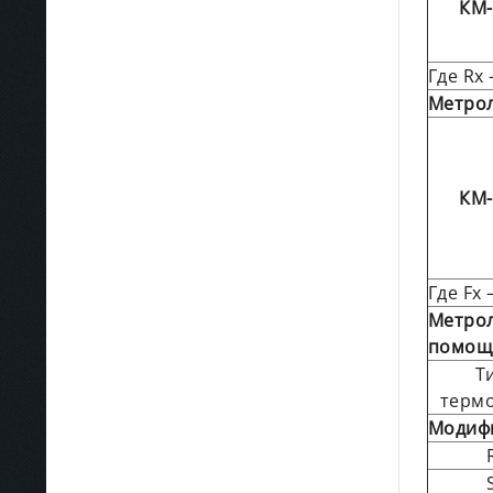
КМ-
Где Rx
Метрол
КМ-
Где Fx
Метрол
помощ
Т
терм
Модиф