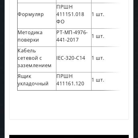
ПРШН
Формуляр
411151.018
1 шт.
ФО
Методика
РТ-МП-4976-
1 шт.
поверки
441-2017
Кабель
сетевой с
IEC-320-C14
1 шт.
заземлением
Ящик
ПРШН
1 шт.
укладочный
411161.120