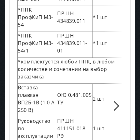
*ППК
ПРШН
ПрофКиП М3-
*1 шт
434839.011
54
*ППК
ПРШН
ПрофКиП М3-
434839.011-
*1 шт
54/1
01
*комплектуется любой ППК, в любом
количестве и сочетании на выбор
заказчика
Вставка
плавкая
ОЮ 0.481.005
2 шт.
ВП2Б-1В (1.0 А
ТУ
250 В)
Руководство
ПРШН
по
411151.018
1 шт.
эксплуатации
РЭ