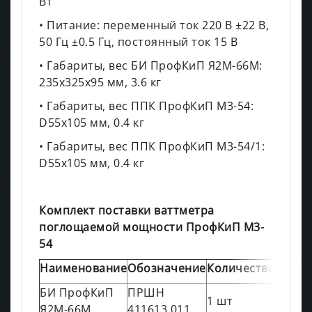
Вт
• Питание: переменный ток 220 В ±22 В,
50 Гц ±0.5 Гц, постоянный ток 15 В
• Габариты, вес БИ ПрофКиП Я2М-66М:
235х325х95 мм, 3.6 кг
• Габариты, вес ППК ПрофКиП М3-54:
D55х105 мм, 0.4 кг
• Габариты, вес ППК ПрофКиП М3-54/1:
D55х105 мм, 0.4 кг
Комплект поставки ваттметра
поглощаемой мощности ПрофКиП М3-
54
Наименование
Обозначение
Количество
БИ ПрофКиП
ПРШН
1 шт
Я2М-66М
411613.011