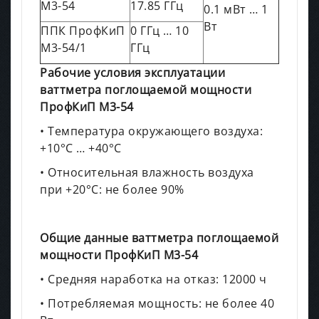
М3-54
17.85 ГГц
0.1 мВт … 1
Вт
ППК ПрофКиП
0 ГГц … 10
М3-54/1
ГГц
Рабочие условия эксплуатации
ваттметра поглощаемой мощности
ПрофКиП М3-54
• Температура окружающего воздуха:
+10°С … +40°С
• Относительная влажность воздуха
при +20°С: не более 90%
Общие данные ваттметра поглощаемой
мощности ПрофКиП М3-54
• Средняя наработка на отказ: 12000 ч
• Потребляемая мощность: не более 40