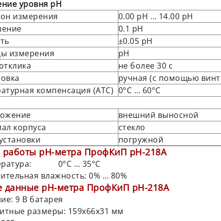
ние уровня pH
он измерения
0.00 pH … 14.00 pH
шение
0.1 pH
ть
±0.05 pH
цы измерения
pH
отклика
не более 30 с
ровка
ручная (с помощью винт
атурная компенсация (ATC)
0°С … 60°С
ложение
внешний выносной
ал корпуса
стекло
установки
погружной
 работы
pH
-метра ПрофКиП
pH
-218А
пература: 0°С … 35°С
сительная влажность: 0% … 80%
е данные
pH
-метра ПрофКиП
pH
-218А
ие: 9 В батарея
ритные размеры: 159х66х31 мм