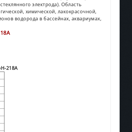
стеклянного электрода). Область
гической, химической, лакокрасочной,
нов водорода в бассейнах, аквариумах,
218А
pH
-218А