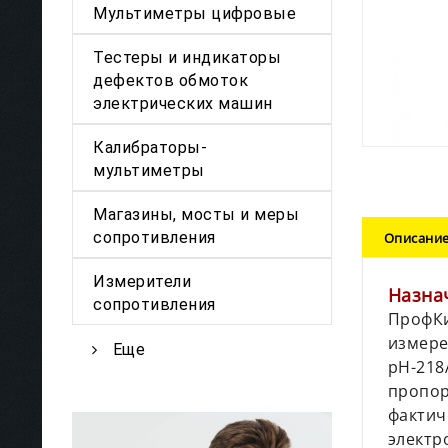
Мультиметры цифровые
Тестеры и индикаторы
дефектов обмоток
электрических машин
Калибраторы-
мультиметры
Магазины, мосты и меры
сопротивления
Описани
Измерители
Назна
сопротивления
ПрофКи
измере
Еще
pH-218
пропор
фактич
электр