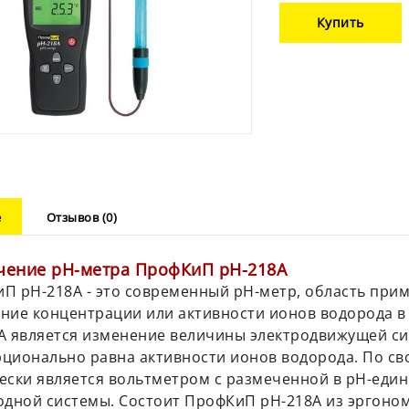
Купить
е
Отзывов (0)
чение
pH
-метра ПрофКиП
pH
-218А
П pH-218А - это современный pH-метр, область при
ние концентрации или активности ионов водорода 
А является изменение величины электродвижущей сил
ционально равна активности ионов водорода. По св
ески является вольтметром с размеченной в рН-еди
одной системы. Состоит ПрофКиП pH-218А из эргоном