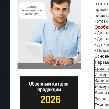
на кот
примен
пищево
котлах 
Особе
▪ Диап
▪ Диап
▪ Датч
▪ Подс
Основн
Парам
Среда 
Измер
Вариан
Измере
Диапаз
Разре
Точнос