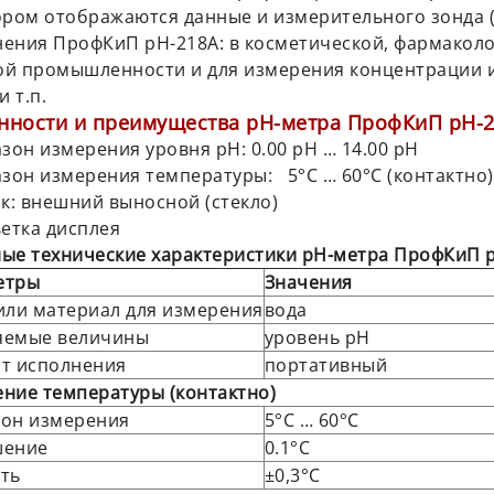
ором отображаются данные и измерительного зонда (
ения ПрофКиП pH-218А: в косметической, фармаколо
й промышленности и для измерения концентрации ио
и т.п.
нности и преимущества
pH
-метра ПрофКиП
pH
-
азон измерения уровня pH: 0.00 pH … 14.00 pH
азон измерения температуры: 5°С … 60°С (контактно)
ик: внешний выносной (стекло)
ветка дисплея
ые технические характеристики
pH
-метра ПрофКиП
етры
Значения
или материал для измерения
вода
яемые величины
уровень pH
т исполнения
портативный
ние температуры (контактно)
он измерения
5°С … 60°С
шение
0.1°С
ть
±0,3°С