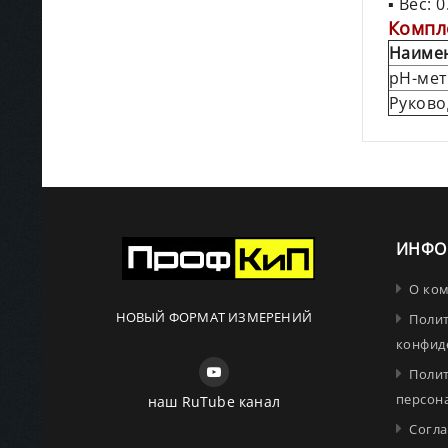
▪ Вес: 0
Компл
Наиме
pH-мет
Руково
ИНФО
О ко
НОВЫЙ ФОРМАТ ИЗМЕРЕНИЙ
Поли
конфид
Поли
персон
наш RuTube канал
Согла