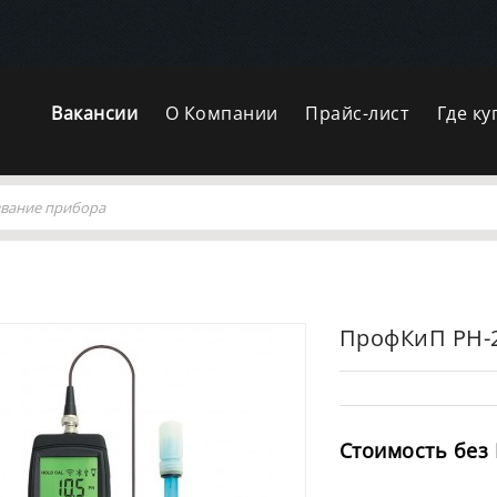
Вакансии
О Компании
Прайс-лист
Где ку
ПрофКиП PH-
Стоимость без 