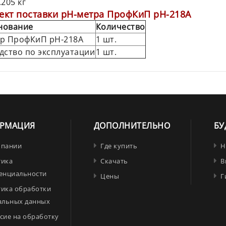
.205 кг
ект поставки
pH
-метра ПрофКиП
pH
-218А
нование
Количество
р ПрофКиП pH-218А
1 шт.
дство по эксплуатации
1 шт.
РМАЦИЯ
ДОПОЛНИТЕЛЬНО
БУ
мпании
Где купить
Н
тика
Скачать
В
енциальности
Цены
Г
тика обработки
альных данных
сие на обработку