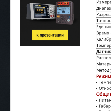
Измере
Диапаз
Разре
Точнос
Едини
Время 
Калиб
Темпер
Датчик
Распо
Матери
Метод 
Режим
▪ Тем
▪ Отно
Общи
▪ Питан
▪ Габа