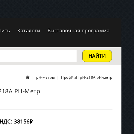
пить
Каталоги
Выставочная программа
НАЙТИ
pH-метры
ПрофКиП pH-218А pH-метр
218А PH-Метр
НДС: 38156₽