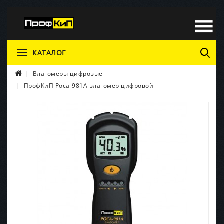
КАТАЛОГ
Влагомеры цифровые
ПрофКиП Роса-981А влагомер цифровой