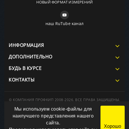
НОВЫЙ ФОРМАТ ИЗМЕРЕНИЙ
наш RuTube канал
ИНФОРМАЦИЯ
ДОПОЛНИТЕЛЬНО
БУДЬ В КУРСЕ
КОНТАКТЫ
© КОМПАНИЯ ПРОФКИП 2008-2026. ВСЕ ПРАВА ЗАЩИЩЕНЫ.
При использовании материалов сайта ссылка на источник
Мы используем cookie-файлы для
обязательна.
Вся информация на сайте носит справочный характер и не
наилучшего представления нашего
является публичной офертой, определяемой положениями
сайта.
Статьи 437 Гражданского кодекса РФ.
Хорошо